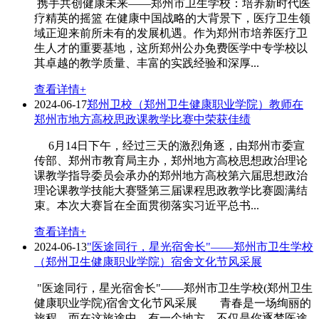
携手共创健康未来——郑州市卫生学校：培养新时代医
疗精英的摇篮 在健康中国战略的大背景下，医疗卫生领
域正迎来前所未有的发展机遇。作为郑州市培养医疗卫
生人才的重要基地，这所郑州公办免费医学中专学校以
其卓越的教学质量、丰富的实践经验和深厚...
查看详情+
2024-06-17
郑州卫校（郑州卫生健康职业学院）教师在
郑州市地方高校思政课教学比赛中荣获佳绩
6月14日下午，经过三天的激烈角逐，由郑州市委宣
传部、郑州市教育局主办，郑州地方高校思想政治理论
课教学指导委员会承办的郑州地方高校第六届思想政治
理论课教学技能大赛暨第三届课程思政教学比赛圆满结
束。本次大赛旨在全面贯彻落实习近平总书...
查看详情+
2024-06-13
"医途同行，星光宿舍长"——郑州市卫生学校
（郑州卫生健康职业学院）宿舍文化节风采展
"医途同行，星光宿舍长"——郑州市卫生学校(郑州卫生
健康职业学院)宿舍文化节风采展 青春是一场绚丽的
旅程，而在这旅途中，有一个地方，不仅是你逐梦医途