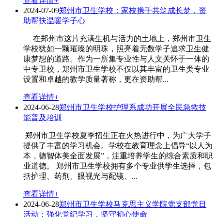
查看详情+
2024-07-09
郑州市卫生学校：家校携手共筑成长梦，资
助帮扶温暖学子心
在郑州市这片充满生机与活力的土地上，郑州市卫生
学校犹如一颗璀璨的明珠，照亮着无数学子追求卫生健
康梦想的道路。作为一所集专业性与人文关怀于一体的
中专卫校，郑州市卫生学校不仅以其丰富的卫生类专业
设置和卓越的教学质量著称，更在资助帮...
查看详情+
2024-06-28
郑州市卫生学校护理系成功开展全民急救技
能普及培训
郑州市卫生学校夏季招生正在火热进行中，为广大学子
提供了丰富的学习机会。学校在教育理念上倡导“以人为
本，德智体美全面发展”，注重培养学生的综合素质和职
业道德。 郑州市卫生学校拥有多个专业供学生选择，包
括护理、药剂、眼视光与配镜、...
查看详情+
2024-06-28
郑州市卫生学校马克思主义学院党支部党日
活动：强化党纪学习，坚守初心使命