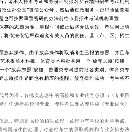
码，
请本人持准考证和身份证到报名所在地的招生考试机构
省招生办公室
”
微信公众号，然后通过微服务
→
密码验证查看
题也可按照重置密码的办法前往市县招生考试机构重置
保存的志愿为准，填报时间截止后将无法更改。
考生网上填
，将依法依纪严肃追究有关人员的责任。县（市、区）招生
愿放弃操作。
由于放弃操作将取消考生已报的志愿，并且考
、艺术提前本科批、体育类本科批共用一个
“
放弃志愿
”
按钮，
一个
“
放弃志愿
”
按钮，普通类专科提前批各类别、体育类专
弃志愿操作界面也有相应的提醒。放弃操作成功，考生将不
代号为准，各批次志愿中的高校和专业代号必须与《专业目
录》中选择高校和专业，理科考生要从理科类《专业目录》
信息，特别是高校的招生章程，章程中有学校的办学地点、
绩相同考生的处理，对进档考生的录取规则和专业安排办法