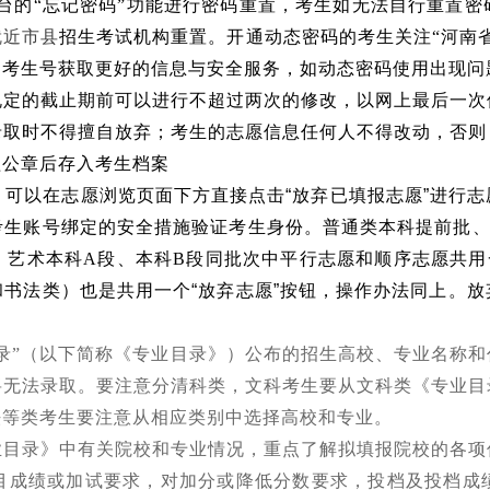
台的
“
忘记密码
”
功能进行密码重置，考生如无法自行重置密
就近市县
招生考试机构重置。开通动态密码的考生关注
“
河南
定考生号获取更好的信息与安全服务，如动态密码使用出现问
规定的截止期前可以进行不超过两次的修改，以网上最后一次
录取时不得擅自放弃；
考生的志愿信息任何人不得改动，否则
盖公章后存入考生档案
可以在志愿浏览页面下方直接点击
“
放弃已填报志愿
”
进行志
考生账号绑定的安全措施验证考生身份。普通类本科提前批
。艺术本科A段、本科B段同批次中平行志愿和顺序志愿共用
和书法类）也是共用一个
“
放弃志愿
”
按钮，操作办法同上。放
录
”
（以下简称《专业目录》）公布的招生高校、专业名称和
将无法录取。要注意分清科类，文科考生要从文科类《专业目
法等类考生要注意从相应类别中选择高校和专业。
业目录》中有关院校和专业情况，重点了解拟填报院校的各项
目成绩或加试要求，对加分或降低分数要求，投档及投档成