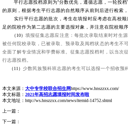
平行志愿投档原则为
“
分数优先，遵循志愿，一轮投档
的原则，根据考生平行志愿的自然顺序从前到后进行检索
实行平行志愿的批次，考生在填报时应考虑在高校顺序
足的院校作为第二志愿的主要选报对象，并注意在院校顺
（10）
填报征集志愿应注意：每批次录取结束时对生源
被任何院校录取，已被录取、预录取及阅档状态的考生不
全面了解专业情况和学费标准。征集志愿投档时，以当次
行志愿投档。
（11）
少数民族预科班志愿的考生可以选报一个招收预科
本文来源：
大中专学校联合招生网
https://www.hnszzxx.com/
本文标题：
2021年高招志愿填报时间发布啦
本文地址：http://ws.hnszzxx.com/news/itemid-14752.shtml
上一篇：
下一篇：