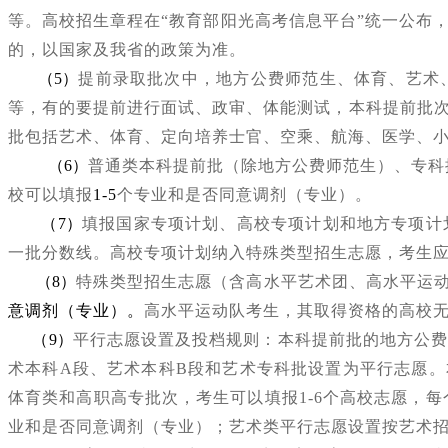
等。高校招生章程在
“
教育部阳光高考信息平台
”
统一公布
的，以国家及我省的政策为准。
（5）
提前录取批次中，地方公费师范生、体育、艺术
等，有的要提前进行面试、政审、体能测试，本科提前批
批包括艺术、体育、定向培养士官、空乘、航海、医学、
（6）
普通类本科提前批（除地方公费师范生）、专科
校可以填报
1-5
个专业和是否同意调剂（专业）。
（7）
填报国家专项计划、高校专项计划和地方专项计
一批分数线。高校专项计划纳入特殊类型招生志愿，考生
（8）
特殊类型招生志愿（含高水平艺术团、高水平运
意调剂（专业）。
高水平运动队考生，其取得资格的高校
（9）
平行志愿设置及投档规则：本科提前批的地方公
术本科A段、艺术本科B段和艺术专科批设置为平行志愿。
体育类和高职高专批次，考生可以填报1-6个高校志愿，每
业和是否同意调剂（专业）；艺术类平行志愿设置按艺术