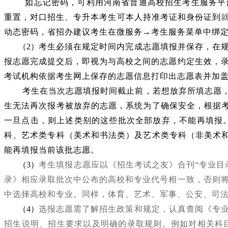
如忘记密码，可利用河南省普通高校招生考生服务平
重置，对口招生、专升本考生可本人持准考证和身份证到
动态密码，省招办建议考生在微服务
→
考生服务菜单中绑
（2）
考生必须在规定时间内完成志愿填报并保存，在
报志愿完成提交后，即视为与高校之间的志愿约定生效，
考试机构依据考生网上保存的志愿信息打印出志愿表并加
考生在当次志愿填报时间截止前，若想放弃所填志愿，
生无法再次报考被放弃的志愿，
系统为了确保安全，根据
一旦点击，则上述类别的这些批次全部放弃，不能再填报
科、艺术类专科（美术和书法类）及艺术类专科（非美术
能再填报当前该批志愿。
（3）
考生填报志愿应以《招生考试之友》合刊
“
专业目
录》相应录取批次中公布的高校和专业代号相一致，否则
中选择高校和专业。同样，体育、艺术、军事、公安、司
（4）
选报志愿需了解招生政策和规定，认真查阅《专
招生说明、招生要求以及明确的录取规则。例如对相关科